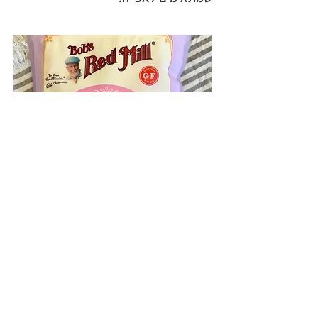
Arrowroot קמח
מרנטת הקנה
קמח שהוא גם עמילן, מתאים
ללחמים, עוגות ועוד.