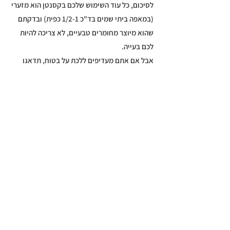
לסיכום, כל עוד השימוש שלכם בקסנטן הוא מזערי
(במאפה ביתי שמים בד"כ 1/2-1 כפית) ובדקתם
שהוא מיוצר מחומרים טבעיים, לא צריכה להיות
לכם בעייה.
אבל אם אתם מעדיפים ללכת על בטוח, תדאגו
שיהיה לכם בהישג יד את הגואר גם או את אחד
התחליפים.
את הקסנטן גאם או הגואר ניתן לקנות בחנויות
טבע ובריאות בארץ ובחו"ל.
בגלל שמדובר בתוספת של כמות קטנה פר מתכון,
קופסה אחת מחזיקה מעמד לתקופת זמן ארוכה.
אם יש לכם טיפים משלכם להוסיף או שאלות,
תרגישו חופשי לכתוב כאן למטה👇
*אינני רופאה או תזונאית והנאמר לעיל הוא דעתי
והמלצתי על סמך נסיוני וחוויתי האישית בלבד.
לטיפ הבא >
< לטיפ הקודם