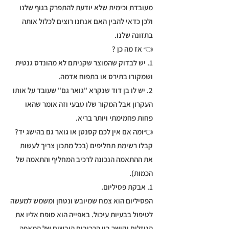
מעובדת וכימית שלא יודעת להתפרק בגוף שלנו
ולכן כדאי להבין האם אנחנו רוצים לכלול אותה
בתזונה שלנו.
👈 אז מה כן ?
1. יש לבדוק שהמוצר שקניתם לא מהונדס גנטית
ושמקורו בתירס או בתפוח אדמה.
2. יש לו בן דוד שנקרא "גואר גם" שעובד על אותו
העקרון אבל המקור שלו טבעי וזה אומר שהאו
פחות פחמימתי ויותר בריא.
👈ומה אם אין לכם קסנטן או גואר גם בהישג יד?
קבלו רשימת תחליפים (בכל מתכון צריך לעשות
את ההתאמה הנכונה לרכיב המחליף והתאמה של
הכמות).
1. אבקת פסיליום.
הפסיליום הוא צמח שמיובש ונטחן ומשמש למעשה
לטיפול בבעיות עיכול. באפייה הוא סופח אליו את
הנוזלים וקושר בין הרכיבים היבשים של המאפה