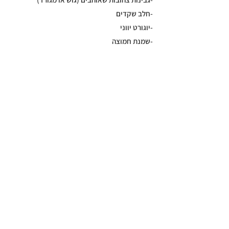
-חלב שקדים
-יוגורט יווני
-שמנת חמוצה
-קרם קוקוס (תחליף לשמנת/יוגורט)
-חלב קוקוס (מתאים לרטבים)
-חמאה
-חמאת קוקוס (תחליף לחמאה)
וכמובן שתמיד יש לי בבית, גרעיני חמניה ודלעת,
אגוזי מלך ופקאן, ותבלינים בסיסיים כמו מלח,
פלפל, פפריקה, אבקת שום וכד'.
אין צורך להפוך את כל המזווה ביום אחד ומדובר
בתהליך של התאמת חומרי הגלם אל אורח החיים
התזונתי שבחרנו בו, כך שגשו אל התהליך
בסבלנות ובכייף, ותוך כדי הבנה של חומרי הגלם
שמשרתים אתכם ואת המתכונים האהובים עליכם