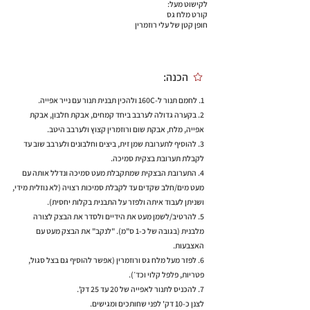
לקישוט מעל:
קורט מלח גס
חופן קטן של עלי רוזמרין
הכנה:
1. לחמם תנור ל-160C ולהכין תבנית תנור עם נייר אפייה.
2. בקערה גדולה לערבב ביחד קמחים, אבקת חלבון, אבקת
אפייה, מלח, אבקת שום ורוזמרין קצוץ ולערבב היטב.
3. להוסיף לתערובת שמן זית, ביצים וחלבונים ולערבב שוב עד
לקבלת תערובת בצקית סמיכה.
4. התערובת הבצקית שמתקבלת מעט סמיכה ונדלל אותה עם
מעט מים/חלב שקדים עד לקבלת סמיכות רצויה (לא נוזלית מידי,
ושניתן לעבוד איתה ולפזר על התבנית בקלות יחסית).
5. להרטיב/לשמן מעט את הידיים ולסדר את הבצק לצורה
מלבנית (בגובה של כ-1 ס"מ). "לנקב" את הבצק מעט עם
האצבעות.
6. לפזר מעל מלח גס ורוזמרין (אפשר להוסיף גם בצל סגול,
פטריות, פלפל קלוי וכד׳).
7. להכניס לתנור לאפייה של 20 עד 25 דק'.
לצנן כ-10 דק' לפני שחותכים ומגישים.