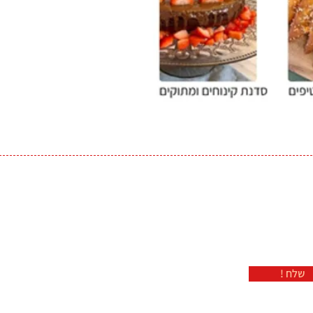
! שלח