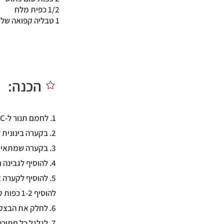
1/2 כפית מלח
1 טבליה קפואה של פטרוזיליה קצוצה (או כף פטרוזיליה טרייה קצוצה)
הכנה:
1. לחמם תנור ל-175C.
2. בקערה בינונית לערבב ביחד 1/2 כוס קמח שקדים, קמח קוקוס, אבקת אפייה, אבקת שום/בצל ומלח.
3. בקערה שמתאימה למיקרו להמיס גבינת מוצרלה.
4. להוסיף לגבינה חמאה וביצה ולערבב היטב.
5. להוסיף לקערה
להוסיף 1-2 כפות קמח שקדים.
6. לחלק את הבצק ל-8 חתיכות שוות בגודל ובמשקל.
7. לגלגל כל חתיכה של בצק לגליל ולעצב לצורה של שבלול. להניח על התבנית.