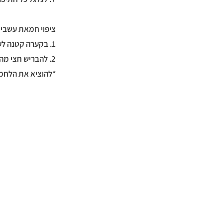
ציפוי חמאת עשבי 
1. בקערה קטנה לערבב חמאה, מלח ופטרוזיליה.
2. להבריש חצי מהכמות על הלחמניה ולהכניס לתנור ל-15-20 דק'.
*להוציא את הלחמנ