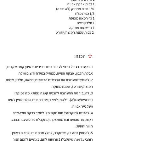
1 כפית אבקת אפייה
1/4 כפית ממתיק (לא חובה)
1/8 כפית מלח
1 כף חמאה מומסת
1 חלבון ביצה
1 כף שמנת מתוקה
2 כפות שמנת חמוצה/יוגורט
הכנה:
1. בקערה בגודל בינוני לערבב ביחד רכיבים יבשים; קמח שקדים,
אבקת חלבון, אבקת אפייה, ממתיק במידה ורוצים ומלח.
2. להוסיף לתערובת את הרכיבים הרטובים; חמאה, חלבון, שמנת
חמוצה/יוגורט (, שמנת מתוקה.
3. להעביר את התערובת לתבנית קטנה שמתאימה למיקרו
(ריבועית/עגולה). *לשמן לפני כן את התבנית או לחילופין לשים
מעל נייר אפייה.
4. להכניס למיקרו על חום מקסימלי למשך כדקה וחצי-שתי
דקות, עד שהתערובת מתמצקת (מתקבלת פרוסה עבה בצבע
חיוור יחסית).
5. להמתין כמה דק’ שיתקרר, לחלץ מהתבנית ולחצות באופן
רוחבי על מנת שיתקבלו 2 פרוסות לחם. בינתיים לחמם תנור