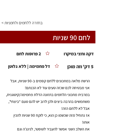
התפריט
< בחזרה ללחמים ולחמניות
לחם 90 שניות
דקה וחצי במיקרו
2 פרוסות לחם
5 דק' וזה מוכן
דל פחמימה | ללא גלוטן
הרשת מלאה במתכונים ללחם קסמים ב-90 שניות, אבל
אני מבטיחה לכם שכזה טעים עוד לא הכנתם!
במרבית מתכוני הלחמים בתזונה הדלת פחמימה/קיטוגנית,
משתמשים בהרבה ביצים ולכן לרוב יש להם טעם “ביצתי”,
אבל לא ללחם הזה!
אז נתחיל מזה שכשמו כן הוא, כי לוקח 90 שניות להכין
אותו!
את השלב השני אפשר להעביר לטוסטר, לנינג’ה וגם