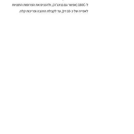
ל-180C (אפשר גם בנינג’ה), ולהכניס את הפרוסות החצויות
לאפייה של כ-10 דק’, עד לקבלת הזהבה ופריכות קלה.
למתכון הבא >
< למתכון הקודם