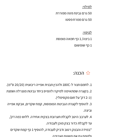
למילוי:
50 גרם גבינת פטה מפוררת
50 גרם ממרח פסטו
לציפוי:
1 ביצה/ 1 כף חמאה מומסת
1 כף שומשום
הכנה:
1. לחמם תנור ל-180C ולהכין תבנית אפייה ריבועית (20/20 ס"מ).
2. בקערה שמתאימה למיקרו להמיס ביחד גבינות מוצרלה ושמנת
(כ-2 דק' על חום מקסימלי).
3. להוסיף לקערת הגבינות המומסות, קמח שקדים, אבקת אפייה
וביצה.
4. לערבב היטב לקבלת תערובת בצקית אחידה. ללוש כמה דק',
עד לקבלת כדור בצק מוכן לעבודה.
*במידה והבצק רטוב ודביק לעבודה, להוסיף 1 כף קמח שקדים
ולקמח גם את משטח העבודה.