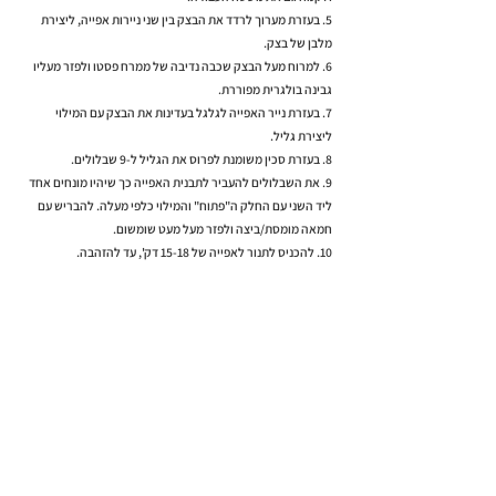
5. בעזרת מערוך לרדד את הבצק בין שני ניירות אפייה, ליצירת
מלבן של בצק.
6. למרוח מעל הבצק שכבה נדיבה של ממרח פסטו ולפזר מעליו
גבינה בולגרית מפוררת.
7. בעזרת נייר האפייה לגלגל בעדינות את הבצק עם המילוי
ליצירת גליל.
8. בעזרת סכין משומנת לפרוס את הגליל ל-9 שבלולים.
9. את השבלולים להעביר לתבנית האפייה כך שיהיו מונחים אחד
ליד השני עם החלק ה"פתוח" והמילוי כלפי מעלה. להבריש עם
חמאה מומסת/ביצה ולפזר מעל מעט שומשום.
10. להכניס לתנור לאפייה של 15-18 דק', עד להזהבה.