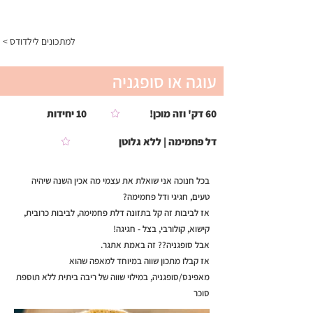
התפריט
< למתכונים לילדודס
עוגה או סופגניה
60 דק' וזה מוכן!
10 יחידות
דל פחמימה | ללא גלוטן
בכל חנוכה אני שואלת את עצמי מה אכין השנה שיהיה
טעים, חגיגי ודל פחמימה?
אז לביבות זה קל בתזונה דלת פחמימה, לביבות כרובית,
קישוא, קולורבי, בצל - חגיגה!
אבל סופגניה?? זה באמת אתגר.
אז קבלו מתכון שווה במיוחד למאפה שהוא
מאפינס/סופגניה, במילוי שווה של ריבה ביתית ללא תוספת
סוכר