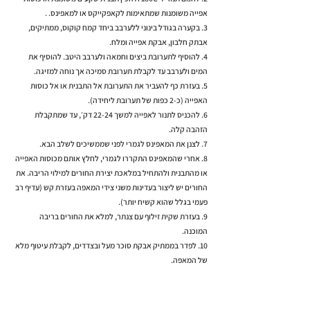
אפייה משומנות שמתאימות לקאפקייקס או למאפינס. .
3. בקערה בגודל בינוני ללערבב ביחד קמח קוקוס, ממתיקים,
אבתק חלבון, אבקת אפייה ומלח.
4. להוסיף לתערובת ביצים וחמאה ולערבב היטב. להוסיף את
המים ולערבב עד לקבלת תערובת סמיכה אך נוחה למזיגה.
5. בעזרת כף להעביר את התערובת אל התבנית או אל כוסות
האפייה (כ-2 כפות של תערובת ליחידה).
6. להכניס לתנור לאפייה למשך 22-24 דק׳, עד שמתקבלת
הזהבה קלה.
7. לצנן את המאפינס לגמרי לפני שממשיכים לשלב הבא.
8. אחרי שהמאפינס התקררו לגמרי, לחלץ אותם מכוסות האפייה
או מהתבנית ולהתחיל במלאכת יצירת החורים למילוי הריבה. את
החורים יש ליצור בעדינות משני צידי המאפה בעזרת קש (עדיף רב
פעמי בגלל שהוא קשיח יותר).
9. בעזרת שקית זילוף עם צנתר, למלא את החורים בריבה
המוכנה.
10. לפדר בממתיק אבקת סוכר מעל ובצדדים, לקבלת עיטוף מלא
של המאפה.