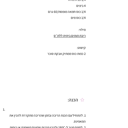
4 ביצים
1/4 כוס חמאה מומסת/60 גרם
1/4 כוס מים
מילוי:
ריבת תותים ביתית ללת״ס
קישוט:
2 כפות כוס ממתיק אבקת סוכר
הכנה:
1. להתחיל עם הכנת הריבה ובזמן שהריבה מתקררת להכין את
המאפינס.
2. לחמם תנור ל-180C ולהכין תבנית שקעים משומנת או כוסות