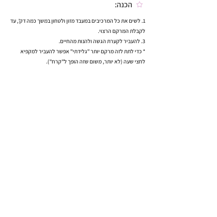
הכנה:
1. לשים את כל המרכיבים במעבד מזון ולטחון במשך כמה דק', עד
לקבלת המרקם הרצוי.
3. להעביר לקערת הגשה ולהנות מהחיים.
* כדי לתת לזה מרקם יותר "גלידתי" אפשר להעביר למקפיא
לחצי שעה (לא יותר, משום שזה הופך ל"קרח").
למתכון הבא >
< למתכון הקודם