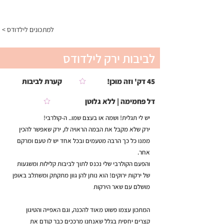
התפריט
< למתכונים לילדודס
לביבות ירק לילדודס
45 דק' וזה מוכן!
קערת לביבות
דל פחמימה | ללא גלוטן
יש לי תגלית! ושמה או בעצם שמו.. ה-קולרבי!
ירק שלא מקבל את הבמה הראויה לו, ירק שאפשר להכין
ממנו כל כך הרבה מטעמים ובכל אחד יש לו טעם ומרקם
אחר.
והפעם הקולרבי שלי נכנס לתוך לביבות קלילות ומשגעות
של ירקות ירוקים! הוא נותן להן גוון מתקתק ומשתלב באופן
מושלם עם שאר הירקות
המתכון עצמו פשוט מאוד להכנה, וגם האפייה והטיגון
קצרים יחסית בגלל שאנחנו מרככים כבר קודם את