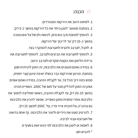
הכנה:
1. לסחוט היטב את הירקות המגורדים.
2. במחבת סוטאג’ לטגן ביחד את כל הירקות במשך כ-5 דק’.
3. להוסיף למחבת 1/4 כוס מים, לכסות ולבשל על אש נמוכה
במשך כ-15 דק’ עד לריכוך של הירקות.
4. לתבל, לערבב ולהניח לתערובת להתקרר בצד.
5. להוסיף לתערובת את הביצים ולערבב. להוסיף לתערובת את
גרידת הלימון ואת הקמח שקדים ולערבב היטב.
6. במידה ואתם מטגנים את הלביבות, זה הזמן להרתיח שמן
במחבת. מכיוון שהירקות כבר בושלו יש פה טיגון קצר יחסית,
ממש כמה דק’ מכל צד, עד לקבלת הזהבה. במידה ואתם אופים
אותן זה הזמן להדליק תנור על חום של 200C. האפייה תהיה
במשך 20-25 דק’, עד לקבלת הזהבה, כשאני ממליצה להפוך את
הלביבות אחרי מחצית מזמן האפייה. אפשר להכין את הלביבות
גם בנינג’ה, על תכנית אייר פריי, על 200C למשך 15 דק’.
7. להרטיב מעט את הידיים וליצור את הלביבות. כף אחת גדושה
של תערובת עבור לביבה.
8. לאפות או לטגן את הלביבות לפי ההוראות בסעיף 6.
* להגיש חם.