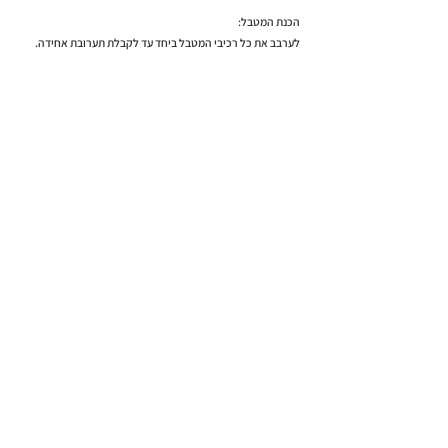
הכנת המטבל:
לערבב את כל רכיבי המטבל ביחד עד לקבלת תערובת אחידה.
למתכון הבא >
< למתכון הקודם