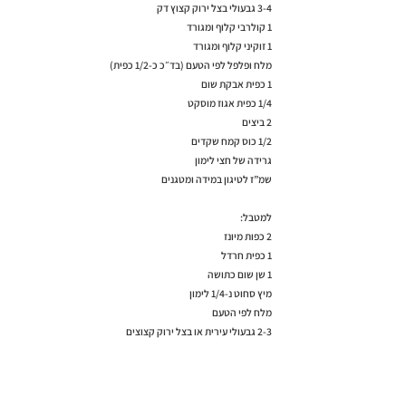
3-4 גבעולי בצל ירוק קצוץ דק
1 קולרבי קלוף ומגורד
1 זוקיני קלוף ומגורד
מלח ופלפל לפי הטעם (בד״כ כ-1/2 כפית)
1 כפית אבקת שום
1/4 כפית אגוז מוסקט
2 ביצים
1/2 כוס קמח שקדים
גרידה של חצי לימון
שמ”ז לטיגון במידה ומטגנים
למטבל:
2 כפות מיונז
1 כפית חרדל
1 שן שום כתושה
מיץ סחוט נ-1/4 לימון
מלח לפי הטעם
2-3 גבעולי עירית או בצל ירוק קצוצים