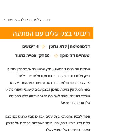
התפריט
< בחזרה למתכונים לחג שבועות
ריבועי בצק עלים עם הפתעה
דל פחמימה | ללא גלוטן
6 ריבועים
שעתיים וזה מוכן!
30 דק׳ אפייה בתנור
מכירים את הטרנד המשוגע שרץ עכשיו ברשת למתכון ריבועי
בצק עלים בתנור מעל תפוחים מקורמלים או בצלים?
אז על כזה אני חולמת כבר כמה שבועות כשהאתגר שעומד
בפני הוא שאין באמת מתכון לבצק עלים קיטוגני ותפוחים לא
מומלץ בתזונה..ומפה לשם הכנתי לכם גרסה דלת פחמימה
שלדעתי תעופו עליה!
הסוד לבצק שהוא לא בצק עלים אבל כן קצת מרגיש כמו בצק
עלים בכל ביס ונגיסה, הוא חוסר האחידות במרקם של הבצק
ומספר הפעמים של האפייה שלו.