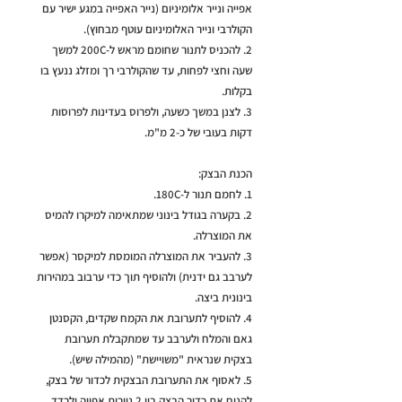
אפייה ונייר אלומיניום (נייר האפייה במגע ישיר עם
הקולרבי ונייר האלומיניום עוטף מבחוץ).
2. להכניס לתנור שחומם מראש ל-200C למשך
שעה וחצי לפחות, עד שהקולרבי רך ומזלג ננעץ בו
בקלות.
3. לצנן במשך כשעה, ולפרוס בעדינות לפרוסות
דקות בעובי של כ-2 מ"מ.
הכנת הבצק:
1. לחמם תנור ל-180C.
2. בקערה בגודל בינוני שמתאימה למיקרו להמיס
את המוצרלה.
3. להעביר את המוצרלה המומסת למיקסר (אפשר
לערבב גם ידנית) ולהוסיף תוך כדי ערבוב במהירות
בינונית ביצה.
4. להוסיף לתערובת את הקמח שקדים, הקסנטן
גאם והמלח ולערבב עד שמתקבלת תערובת
בצקית שנראית "משויישת" (מהמילה שיש).
5. לאסוף את התערובת הבצקית לכדור של בצק,
להניח את כדור הבצק בין 2 ניירות אפייה ולרדד