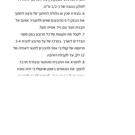
למלבן בגובה של כ-1/2 ס"מ.
6. בעזרת סכין או גלגלת לחיתוך של פיצה לחתוך
את הבצק ל-6 מרובעים שווים ולהעביר אותם אל
תבנית תנור עם נייר אפייה מעל.
7. לקפל את הקצוות של כל מרובע בצק משני
הצדדים לאורך. במרכז של על מרובע להניח 3-4
פרוסות של קולרבי אפוי ולהכניס לתנור לאפייה של
12 דק', עד לקבלת הזהבה.
8. להוציא את התבנית מהתנור ובעזרת תרבד
להפוך את המאפים באופן שהקולרבי יהיה מונח
עכשיו מעל נייר האפייה. להחזיר לתנור להמשך
אפייה של כ-7 דק'.
9. להוציא מהתנור ולפזר מעל כל מרובע של בצק
מעט גבינה בולגרית ועלי טימין. להחזיר לתנור
להמשך אפייה של כ-3-4 דק'.
10. להוציא מהתנור, לתבל ולזלף מעל מעט שמ"ז.
להגיש חם או חמים.