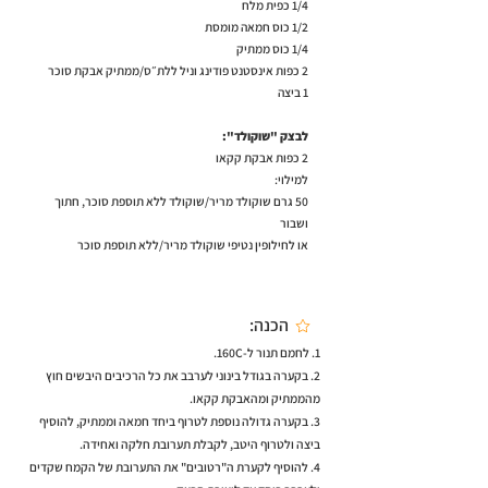
1/4 כפית מלח
1/2 כוס חמאה מומסת
1/4 כוס ממתיק
2 כפות אינסטנט פודינג וניל ללת״ס/ממתיק אבקת סוכר
1 ביצה
לבצק "שוקולד":
2 כפות אבקת קקאו
למילוי:
50 גרם שוקולד מריר/שוקולד ללא תוספת סוכר, חתוך
ושבור
או לחילופין נטיפי שוקולד מריר/ללא תוספת סוכר
הכנה:
1. לחמם תנור ל-160C.
2. בקערה בגודל בינוני לערבב את כל הרכיבים היבשים חוץ
מהממתיק ומהאבקת קקאו.
3. בקערה גדולה נוספת לטרוף ביחד חמאה וממתיק, להוסיף
ביצה ולטרוף היטב, לקבלת תערובת חלקה ואחידה.
4. להוסיף לקערת ה"רטובים" את התערובת של הקמח שקדים