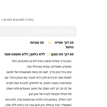
התפריט
< בחזרה למתכונים לפורים
אוזני המן שחור/לבן
20 דק' אפייה
30 עוגיות
בתנור
60 דק' וזה מוכן!
ללא גלוטן | ללא תוספת סוכר
בצק פריך מוצלח מהווה בסיס להרבה מתכונים, החל
מטארט, פשטידות, עוגיות עם מילוי ועוד.
וכמו בכל בצק פריך, ישנה פה כמות משמעותית של חמאה
לעומת שאר הרכיבים ולכן כדאי לעבוד עם הבצק בחדר עם
טמפרטורה נמוכה יחסית, או לחילופין, להכניס אותו לקירור
של 10-15 דק' לפני השלב של חיתוך העיגולים ולפני השלב
של המילוי והקיפול לצורה של אוזן המן.
לגבי המילוי, במתכון הזה הלכתי עם הטעים מכל, הלוא הוא
השוקולד! אבל בהחלט ניתן לגוון עם ריבה ביתית ללא סוכר,