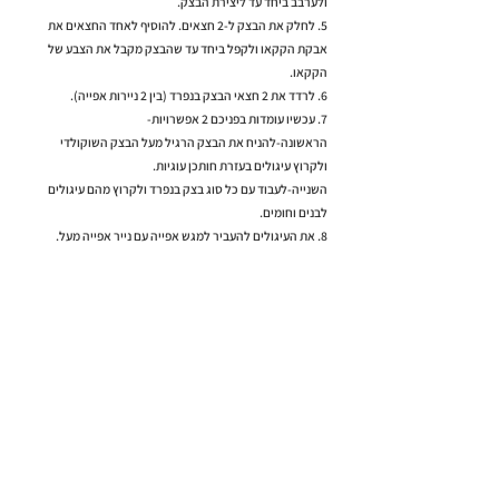
ולערבב ביחד עד ליצירת הבצק.
5. לחלק את הבצק ל-2 חצאים. להוסיף לאחד החצאים את
אבקת הקקאו ולקפל ביחד עד שהבצק מקבל את הצבע של
הקקאו.
6. לרדד את 2 חצאי הבצק בנפרד (בין 2 ניירות אפייה).
7. עכשיו עומדות בפניכם 2 אפשרויות-
הראשונה-להניח את הבצק הרגיל מעל הבצק השוקולדי
ולקרוץ עיגולים בעזרת חותכן עוגיות.
השנייה-לעבוד עם כל סוג בצק בנפרד ולקרוץ מהם עיגולים
לבנים וחומים.
8. את העיגולים להעביר למגש אפייה עם נייר אפייה מעל.
9. במרכז כל עיגול להניח קוביית שוקולד ולסגור בעדינות
לצורת משולש/אוזן המן.
להכניס לתנור לאפייה של 15-20 דק', עד להזהבה.
*אפשר לפדר במעט ממתיק אבקת סוכר לפני ההגשה.
למתכון הבא >
< למתכון הקודם