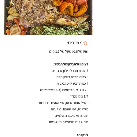
מצרכים:
שוק טלה במשקל של 1.5 קילו
לציפוי ולתבלון של הבשר:
5 כפות חרדל דיז'ון גרגירים
5 כפות חרדת דיז'ון חלק
4 כפות
דבש קיטוגני ביתי
20 שיני שום קלופות (כ-2 ראשי שום)
1/4 כוס שמ"ז
פלפל שחור גרוס, לפי הטעם ובנדיבות
מלח גס, לפי הטעם ובנדיבות
חופן זרעי כוסברה שלמים
חופן גדוש של עלי תימין טריים
לירקות: