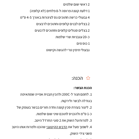
2 ראשי שום שלמים
1 דלעת קטנה פרוסה ל-8 פלחים (לא קלופה)
4 גבעולי כרשה חתוכים גס לצינורות באורך 4-5 ס"מ
2 בצלים לבנים קלופים וחתוכים לרבעים
2 בצלים סגולים קלופים וחתוכים לרבעים
כ-20 עגבניות שרי שלמות
1 כוס מים
גבעולי תימין טרי להגשה וקישוט
הכנה:
הכנת הבשר:
1. לחמם תנור ל-200C ולהכין תבנית אפייה שמתאימה
בגודלה לבשר ולירקות.
2. ליצור בעזרת סכין קטנה וחדה חורים בבשר בעומק של
כ-1 ס"מ ולהכניס לתוכם שיני שום שלמות.
3. למרוח על השוק את 2 סוגי החרדל היטב.
4. לשפוך מעל את
הדבש הקיטוגני
שהכנו ולמרוח אותו היטב
משני צידי השוק.