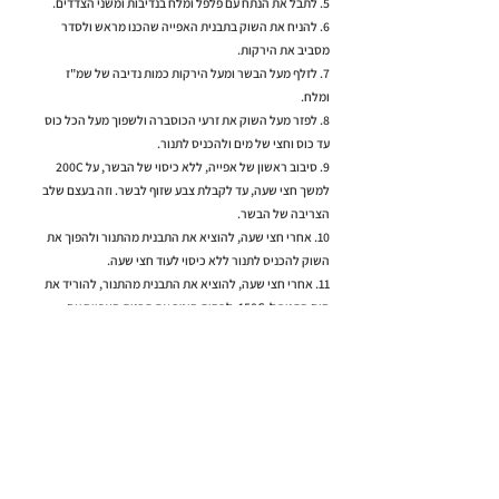
5. לתבל את הנתח עם פלפל ומלח בנדיבות ומשני הצדדים.
6. להניח את השוק בתבנית האפייה שהכנו מראש ולסדר
מסביב את הירקות.
7. לזלף מעל הבשר ומעל הירקות כמות נדיבה של שמ"ז
ומלח.
8. לפזר מעל השוק את זרעי הכוסברה ולשפוך מעל הכל כוס
עד כוס וחצי של מים ולהכניס לתנור.
9. סיבוב ראשון של אפייה, ללא כיסוי של הבשר, על 200C
למשך חצי שעה, עד לקבלת צבע שזוף לבשר. וזה בעצם שלב
הצריבה של הבשר.
10. אחרי חצי שעה, להוציא את התבנית מהתנור ולהפוך את
השוק להכניס לתנור ללא כיסוי לעוד חצי שעה.
11. אחרי חצי שעה, להוציא את התבנית מהתנור, להוריד את
חום התנור ל-150C, לכסות היטב את תבנית האפייה עם
הירקות והבשר ולהכניס לשעתיים של אפייה עד שהבשר
מוכן, רך ובצבע ורדרד.
* להעביר לצלחת הגשה ולהפתיע את האורחים שלכם!
< למתכון הקודם
למתכון הבא >