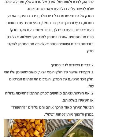
למראה, לצבע ולטעם של המרק של סבתא שלי, ואני לא יכולה
שלא לחשוב עליה בכל פעם שאני מכינה אותו.
המרק של סבתא שכמו בכל בית פולני, כיכב בחגים, באמצע
השבוע, בקיץ ובחורף ובקיצור תמיד!, הגיע תמיד עם תוספות.
פעם איטריות, פעם קניידלך, וברור שתמיד עם שקדי מרק!
היום אני משתפת אתכם במתכון למרק עוף שמלווה אצלי רק
בזכרונות טובים ועוטפים ומחר אעלה פה את המתכון לשקדי
מרק.
2 דברים חשובים לגבי המרק:
1. תקפידו שהעור של חלקי העוף ישאר, משום שהשומן שלו הוא
חלק ניכר מהטעם של המרק, והערכים התזונתיים הבריאים
שלו.
2. את הירקות שאתם מוסיפים למרק תחתכו לחתיכות גדולות
או תשאירו בשלמותם.
הבישול הארוך מאוד מרכך אותם והם עלולים "להתפורר"
במרק ולהפוך אותו לפחות "צלול".