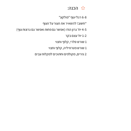
הכנה:
6-8 רגלי עוף "פולקע"
*חשוב! להשאיר את העור על העוף
4-5 יח' גרון הודו (אפשר גם פחות ואפשר גם גרונות עוף)
1-2 יח' עצם בקר
1 שורש סלרי, קלוף וחצוי
1 שורש פטרוזיליה, קלוף וחצוי
2 גזרים, מקולפים וחתוכים למקלות עבים
1 תפוח אדמה, קלוף ושלם
*חשוב! תשאירו את התפ"א שלם
2 קישואים, קלופים וחתוכים למקלות
1 בצל לבן, קלוף ושלם
חתיכה קטנה של דלעת, קלופה וחתוכה ל-4-5 חתיכות
בגודל בינוני
חופן פטרוזיליה שטוף (לא קצוץ/חתוך)
תיבול:
2-4 כפות מלח "בהריון" (תלוי בגודל של הסיר שלכם
ובאהבה שלכם למליחות)
חופן של פלפל שחור שלם (כ-2 כפות גדושות)