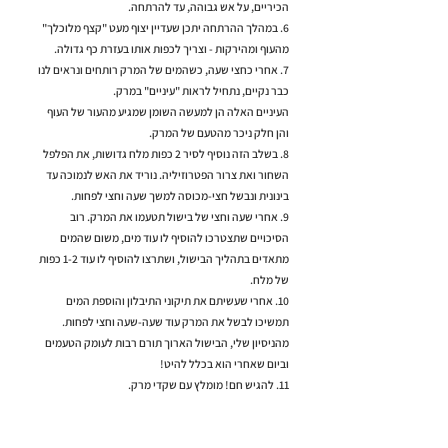
הכיריים, על אש גבוהה, עד להרתחה.
6. במהלך ההרתחה יתכן שעדיין יצוף מעט "קצף מלוכלך"
מהעוף ומהירקות - וצריך לכפות אותו בעזרת כף גדולה.
7. אחרי כחצי שעה, כשהמים של המרק רותחים ונראים לנו
כבר נקיים, נתחיל לראות "עיניים" במרק.
העיניים האלה הן למעשה השומן שמגיע מהעור של העוף
והן חלק ניכר מהטעם של המרק.
8. בשלב הזה נוסיף לסיר 2 כפות מלח גדושות, את הפלפל
השחור ואת צרור הפטרוזיליה. נוריד את האש לנמוכה עד
בינונית ונבשל חצי-מכוסה למשך שעה וחצי לפחות.
9. אחרי שעה וחצי של בישול תטעמו את המרק. רוב
הסיכויים שתצטרכו להוסיף לו עוד מים, משום שהמים
מתאדים בתהליך הבישול, ושתרצו להוסיף לו עוד 1-2 כפות
של מלח.
10. אחרי שעשיתם את תיקוני התיבלון והוספת המים
תמשיכו לבשל את המרק עוד שעה-שעה וחצי לפחות.
מהניסיון שלי, הבישול הארוך תורם רבות לעומק הטעמים
וביום שאחרי הוא בכלל להיט!
11. להגיש חם! מומלץ עם שקדי מרק.