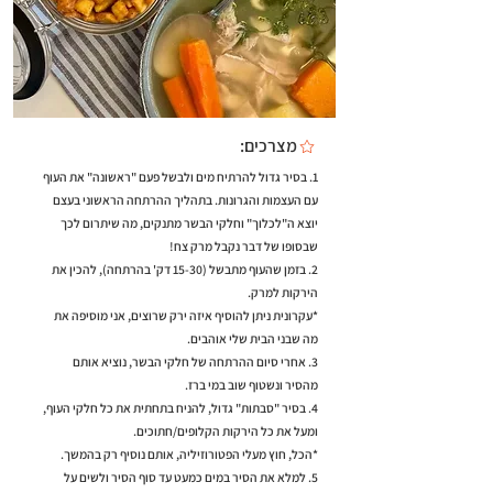
מצרכים:
1. בסיר גדול להרתיח מים ולבשל פעם "ראשונה" את העוף
עם העצמות והגרונות. בתהליך ההרתחה הראשוני בעצם
יוצא ה"לכלוך" וחלקי הבשר מתנקים, מה שיתרום לכך
שבסופו של דבר נקבל מרק צח!
2. בזמן שהעוף מתבשל (15-30 דק' בהרתחה), להכין את
הירקות למרק.
*עקרונית ניתן להוסיף איזה ירק שרוצים, אני מוסיפה את
מה שבני הבית שלי אוהבים.
3. אחרי סיום ההרתחה של חלקי הבשר, נוציא אותם
מהסיר ונשטוף שוב במי ברז.
4. בסיר "סבתות" גדול, להניח בתחתית את כל חלקי העוף,
ומעל את כל הירקות הקלופים/חתוכים.
*הכל, חוץ מעלי הפטורוזיליה, אותם נוסיף רק בהמשך.
5. למלא את הסיר במים כמעט עד סוף הסיר ולשים על