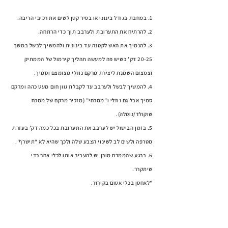
1. במחבת בגודל בינוני או בסיר קטן לשים את רכיבי הריבה.
2. להרתיח את התערובת ולערבב תוך כדי הרתחה.
3. להנמיך את האש לקטנה עד בינונית ולהמשיך לבשל במשך
20-25 דק’ כשיש פה למעשה תהליך קירמול של הממתיק
וצמצום השמנת ליצירת מרקם נוזלי מצומצם וסמיך.
4. להמשיך לבשל ולערבב עד לקבלת גוון חום מעט כהה ומרקם
סמיך אבל גם נוזלי ו”ממרחי” (מזכיר מרקם של ממרח
שוקולד/נוטלה).
5. בזמן הבישול יש לערבב את התערובת בכל כמה דק’ בעזרת
מטרפה ולשים לב לשינוי הצבע שלה ולכך שהיא לא “תישרף”.
6. ברגע שהממרח מוכן יש להעביר אותו לכלי אחר כדי
שיתקרר.
*לאחסן בכלי אטום בקירור.