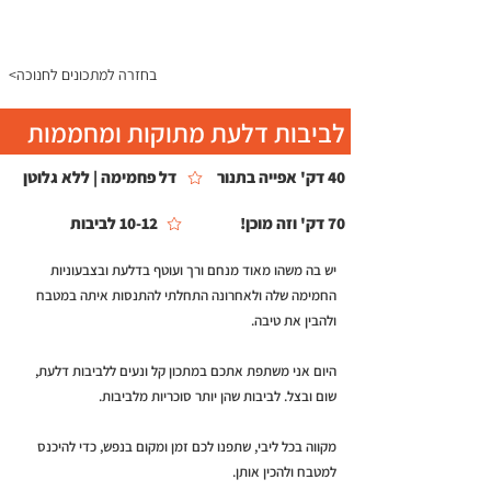
התפריט
<בחזרה למתכונים לחנוכה
לביבות דלעת מתוקות ומחממות
40 דק' אפייה בתנור
דל פחמימה | ללא גלוטן
70 דק' וזה מוכן!
10-12 לביבות
יש בה משהו מאוד מנחם ורך ועוטף בדלעת ובצבעוניות
החמימה שלה ולאחרונה התחלתי להתנסות איתה במטבח
ולהבין את טיבה.
היום אני משתפת אתכם במתכון קל ונעים ללביבות דלעת,
שום ובצל. לביבות שהן יותר סוכריות מלביבות.
מקווה בכל ליבי, שתפנו לכם זמן ומקום בנפש, כדי להיכנס
למטבח ולהכין אותן.