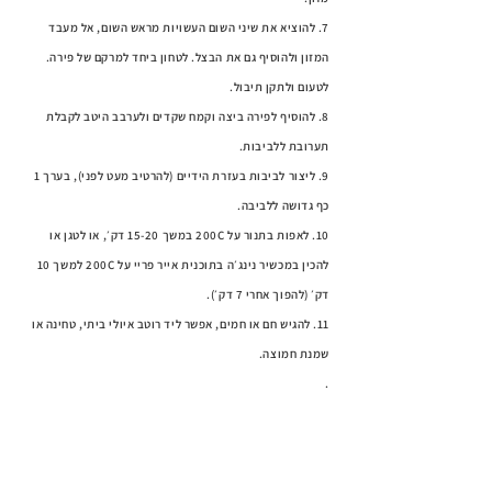
7. להוציא את שיני השום העשויות מראש השום, אל מעבד
המזון ולהוסיף גם את הבצל. לטחון ביחד למרקם של פירה.
לטעום ולתקן תיבול.
8. להוסיף לפירה ביצה וקמח שקדים ולערבב היטב לקבלת
תערובת ללביבות.
9. ליצור לביבות בעזרת הידיים (להרטיב מעט לפני), בערך 1
כף גדושה ללביבה.
10. לאפות בתנור על 200C במשך 15-20 דק׳, או לטגן או
להכין במכשיר נינג׳ה בתוכנית אייר פריי על 200C למשך 10
דק׳ (להפוך אחרי 7 דק׳).
11. להגיש חם או חמים, אפשר ליד רוטב איולי ביתי, טחינה או
שמנת חמוצה.
.