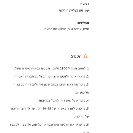
1 ביצה
שמן זית לצליית הירקות
תבלינים:
מלח, אבקת שום, תימין (לפי הטעם)
הכנה:
1. לחמם תנור ל-210C ולהכין תבנית עם נייר אפייה מעל.
2. להניח את הדלועים החצויים והבצל על תבנית האפייה.
3. לזלף את ראש השום במעט שמן זית ולעטוף היטב בנייר
אלומיניום.
4. לזלף מעל שמן זית ולתבל בנדיבות.
5. להכניס לתנור לאפייה של 40-45 דק׳, עד להזהבה וריכוך
של הירקות.
6. להפריד את הדלעת המרוככת מהקליפה, ולהעביר למעבד
מזון.