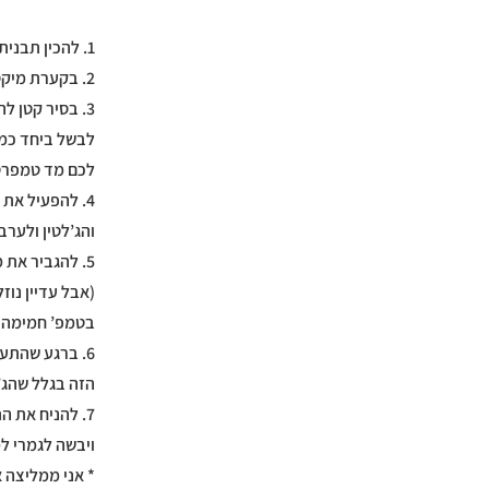
1. להכין תבנית ריבועית בגודל של 20/20 ס”מ (לשמן או להניח מעל נייר אפייה).
2. בקערת מיקסר לשים 1/2 כוס מים ולפזר מעליו ג’לטין ולהניח בצד בזמן שאנחנו מכינים את הסירופ המתוק.
3. בסיר קטן להביא לרתיחה את 1/2 כוס המים הנוספת ביחד עם הממתיקים, אבקת קרם טרטר, ומלח.
לכם מד טמפרטו
והג’לטין ולערב
5. להגביר את
(אבל עדיין נו
בטמפ’ חמימה (
6. ברגע שהתע
הזה בגלל שהג’
ויבשה לגמרי למ
* אני ממליצה אחרי 3 שעות, להפוך אותה כך שגם הצד התחתון יהיה