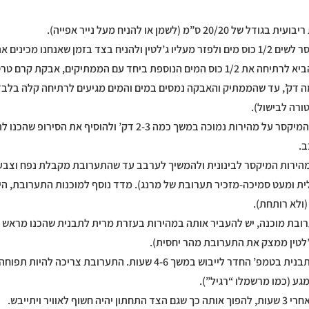
רה לבישול).
4. להפעיל את המיקסר על מהירות נמוכה במשך כמה 2-3 דק’ ולהוסיף 
ב.
 מהירות המיקסר לבינונית ולהמשיך לערבב עד שהתערובת מקבלת נפח וצבע
זלית ומעט סמיכה-מזכיר תערובת של מרנג). מדד נוסף למוכנות התערובת, 
ולא רותחת).
רובת מוכנה, יש להעביר אותה במהירות בעזרת מרית לתבנית שהכנו מראש 
לטין ממצק את התערובת מהר יחסית).
7. להניח את התבנית בטמפ’ החדר לייבוש במשך 4-6 שעות. התערובת צריכ
גע (כמו מרשמלו “רגיל”).
 חשוף לאוויר ויתייבש.