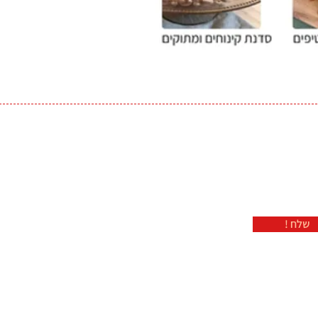
! שלח