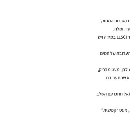
לבשל ביחד כמה דק’, עד שהממתיק והאבקה נמסים במים והמים מגיעים לרתיחה קלה בלבד (115C במידה ויש
את הסירופ שהכנו לתערובת של המים
 לבן, מעט מבריק,
היא שהתערובת
(אל תחכו עם השלב
ה להיות תפוחה, מעט “קפיצית”