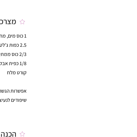
מצרכי
1 כוס מים, מחולקת ל-2 חצאים
2.5 כפות ג’לטין (שתיים וחצי כפות)
2/3 כוס ממתיק אבקת סוכר (אפשר גם להוריד 1-2 כפות, תלוי ברמת המתיקות שאתם אוהבים)
1/8 כפית אבקת קרם טרטר
קורט מלח
אפשרות הגשה: 1/2 כוס ממתיק אבקת סוכר ל
שיפודים לנעי
הכנה: