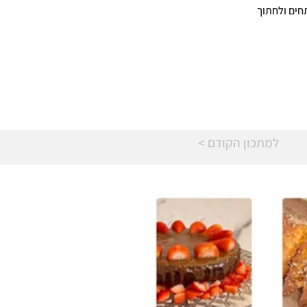
חים ולחתוך
< למתכון הקודם