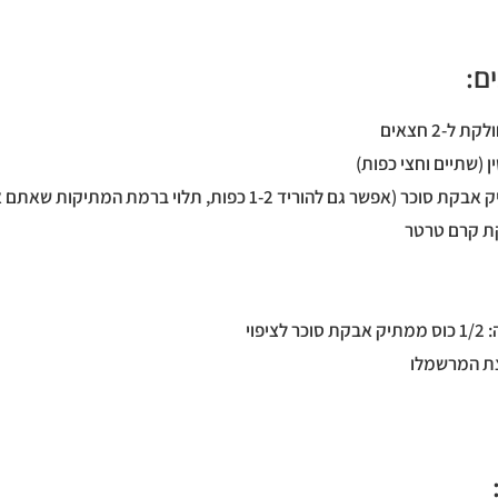
ם:
ציפוי
צת המרשמלו