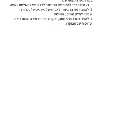
בקלות את הקצוות שלה.
5. בעזרת תרבד להפוך את החביתה לצד השני להשלמת עשייה.
6. להעביר את החביתה-לאפה מעל נייר אפייה/סנדוויץ׳.
ועכשיו לחלק הכייפי, המילוי!
7. להניח במרכז עלי חסה, ירקות נוספים במידה ואתם רוצים
ופרוסות של אבוקדו.
8. בעזרת נייר האפייה לגלגל לכריך ״ראפ״ ולחתוך במרכז.
למתכון הבא >
< למתכון הקודם