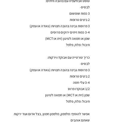
טוסט אבולעפיה עם צהובה וזיתים:
לבסיס-
3 כפות שומשום
2 ביצים טרופות
3 פרוסות גבינה צהובה חצויות (גאודה או עמק)
3-4 כפות זיתים ירוקים פרוסים
שמן או חמאה לטיגון (זית או MCT)
תיבול: מלח, פלפל
כריך טורטייה עם אבוקדו וירקות:
לבסיס-
3 פרוסות גבינה צהובה חצויות (גאודה או עמק)
2 ביצים טרופות
3-4 עלי חסה
1/2 אבוקדו פרוס
שמן (זית או MCT) או חמאה לטיגון
תיבול: מלח, פלפל
אפשר להוסיף: מלפפון, מלפפון חמוץ, בצל אדום ועוד ירקות
שאתם אוהבים