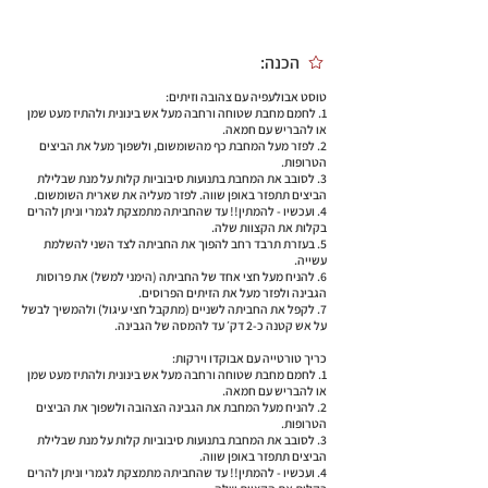
הכנה:
טוסט אבולעפיה עם צהובה וזיתים:
1. לחמם מחבת שטוחה ורחבה מעל אש בינונית ולהתיז מעט שמן
או להבריש עם חמאה.
2. לפזר מעל המחבת כף מהשומשום, ולשפוך מעל את הביצים
הטרופות.
3. לסובב את המחבת בתנועות סיבוביות קלות על מנת שבלילת
הביצים תתפזר באופן שווה. לפזר מעליה את שארית השומשום.
4. ועכשיו - להמתין!! עד שהחביתה מתמצקת לגמרי וניתן להרים
בקלות את הקצוות שלה.
5. בעזרת תרבד רחב להפוך את החביתה לצד השני להשלמת
עשייה.
6. להניח מעל חצי אחד של החביתה (הימני למשל) את פרוסות
הגבינה ולפזר מעל את הזיתים הפרוסים.
7. לקפל את החביתה לשניים (מתקבל חצי עיגול) ולהמשיך לבשל
על אש קטנה כ-2 דק׳ עד להמסה של הגבינה.
כריך טורטייה עם אבוקדו וירקות:
1. לחמם מחבת שטוחה ורחבה מעל אש בינונית ולהתיז מעט שמן
או להבריש עם חמאה.
2. להניח מעל המחבת את הגבינה הצהובה ולשפוך את הביצים
הטרופות.
3. לסובב את המחבת בתנועות סיבוביות קלות על מנת שבלילת
הביצים תתפזר באופן שווה.
4. ועכשיו - להמתין!! עד שהחביתה מתמצקת לגמרי וניתן להרים