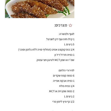
מצרכים:
לעוף ולמשרה:
1 קילו חזה עוף דק לשניצל
5 ביצים L
1/4 כוס קוקונט אמינו (תחליף סויה ללא גלוטן וסוכר)
1 כפית חרדל דיז׳ון
שמ״ז או שמן MCT לטיגון חצי עמוק
לפירורי הלחם:
6 כפות קמח שקדים
1 כפית אבקת אפייה
1/4 כפית מלח
2 כפות שמן זית או MCT
2 ביצים L
1/2 כף מיץ לימון טרי