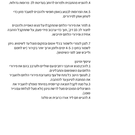
4.להוציא מהתבנית ולפרוס לרוחב בעדינות ל3- פרוסות גדולות.
5.את הפרוסות לבצוע באופן חופשי ולהכניס למעבד מזון כדי
לטחון אותן לפירורים.
6.לפזר את פירורי הלחם שהתקבלו על מגש האפייה ולהכניס
לתנור לכ-10 דק׳, תוך כדי ערבוב מידי פעם, על שתתקבל הזהבה
אחידה ופירורי הלחם יתייבשו.
7.לצנן לגמרי ולשמור בכלי אטום ובמקום מוצל עד לשימוש. ניתן
לשמור בחוץ כ-4-5 ימים ולזמן ארוך יותר בקירור (יש לחמם
ולייבש שוב לפני השימוש).
עיטוף וטיגון:
1.להכין מגש או תבני רחבים עם שוליים ולערבב בהם את פירורי
הלחם עם השומשום והתבלינים.
2.לעטוף היטב כל נתח של עוף בתערובת פירורי הלחם ולהעביר
את המחבת לטיגון עד להזהבה.
3.על מנת לקבל תוצאה קריספית במיוחד מומלץ להעביר את
השניצלים המוכנים מעל לרשת צינון (ולא מעל לצלחת עם נייר
סופג).
4.להגיש חם ליד אורז כרובית או סלט!