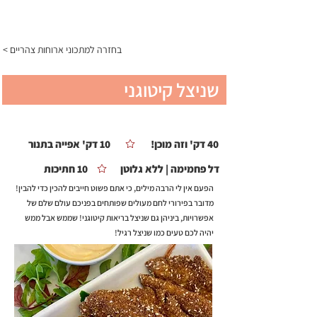
התפריט
< בחזרה למתכוני ארוחות צהריים
שניצל קיטוגני
40 דק' וזה מוכן!
10 דק' אפייה בתנור
דל פחמימה | ללא גלוטן
10 חתיכות
הפעם אין לי הרבה מילים, כי אתם פשוט חייבים להכין כדי להבין!
מדובר בפירורי לחם מעולים שפותחים בפניכם עולם שלם של
אפשרויות, ביניהן גם שניצל בריאות קיטוגני! שממש אבל ממש
יהיה לכם טעים כמו שניצל רגיל!