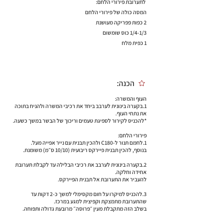
לתערובת פירורי הלחם:
המסה כולה של פירורי הלחם
2 כפות פפריקה מעושנת
1/4-1/3 כוס שומשום
1 כפית מלח
הכנה:
העוף והמשרה:
1.בקערה בינונית לערבב ביחד את רכיבי המשרה ולהניח בתוכה
את נתחי העוף.
*להכניס לקירור לספיגת טעמים וריכוך של הבשר במשך כשעה.
פירורי הלחם:
1.לחמם תנור ל-C180 ולהכין תבנית עם נייר אפייה מעל.
בנוסף, להכין תבנית פיירקס ריבועית (10/10 ס״מ) משומנת.
2.בקערה בינונית לערבב את רכיבי הבלילה עד לקבלת תערובת
אחידה וחלקה.
להעביר את התערובת אל תבנית הפיירקס.
3.להכניס למיקרו על חום מקסימלי למשך כ-2 דקות עד
שהתערובת מתמצקת וקפיצית למגע במרכז.
בשלב הזה מתקבלת מעין ״פרוסה״ מרובעת גדולה ותפוחה.