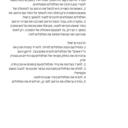
לגמרי (גובה 3/4) את הפלפלים הממולאים.
2. האפשרות השנייה היא לבשל את הרוטב עד להתחלה של
צמצום והסמכה ורק בשלב הזה להוסיף אל הסיר עם הרוטב את
הפלפלים הממולאים ולהכניס לתנור להמשך בישול.
3. במקרה הזה, עבור הכנת הרוטב תערבבו את מצרכי הרוטב
בסיר שאותו תכניסו לתנור, ותבשלו אותו מכוסה על אש נמוכה
במשך כ-10 דק', עד לצמצום והתחלה של הסמכה. רק לאחר
שהרוטב חצי מבושל תוסיפו את הפלפלים לסיר.
הרכבה ובישול:
1. נתחיל עם הכנת הפלפלים למילוי. להוריד בעזרת סכין את
ה"ראשים" של הפלפלים ולהניח אותם בצד. לרוקן היטב
ובזהירות את החלק הפנימי של הפלפלים עם הידיים או בעזרת
סכין.
2. לחורר בעדינות את צידי הפלפלים עם קיסמים או סכין חדה.
3. למלא את הפלפלים בתערובת הבשר שהכנו עד לגובה כמעט
מקסימלי.
4. להניח את הפלפלים בסיר שנכניס לתנור.
5. במידה ובישלנו את הרוטב לפני כן, יש להניח את הפלפלים
הממולאים בסיר עם הרוטב. במידה והרוטב מוכן בצד בקערה,
קודם להניח את הפלפלים בסיר ולשפוך אל הסיר את הרוטב.
6. לסגור את הפלפלים עם ה"ראשים" שהסרנו, לסגור את הסיר
ולהכניס לתנור לבישול של כשעה וחצי לפחות, עד שהפלפלים
מבושלים ורכים והבשר רך ועשיר בטעמים של הרוטב.
* להגיש חם!