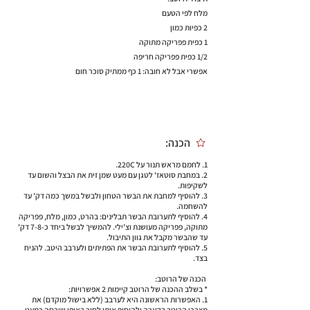
מלח לפי הטעם
2 כפיות כמון
1 כפית פפריקה מתוקה
1/2 כפית פפריקה חריפה
אפשרי אבל לא חובה: 1 כף ממתיק סוכר חום
הכנה:
1. לחמם מראש תנור על 220C.
2. במחבת סוטאז' לטגן עם מעט שמן זית את הבצל והשום עד
לשקיפות.
3. להוסיף למחבת את הבשר הטחון ולבשל במשך כמה דק' עד
להשחמה.
4. להוסיף לתערובת הבשר תבלינים: בהרט, כמון, מלח, פפריקה
מתוקה, פפריקה מעושנת וצ'ילי. להמשיך לבשל ביחד כ-7-8 דק'
עד שהבשר מקבל את גוון התיבול.
5. להוסיף לתערובת הבשר את הפתיתים ולערבב היטב. להניח
בצד.
הכנה של הרוטב:
* בשלב ההכנה של הרוטב קיימות 2 אפשרויות:
1. האפשרות הראשונה היא לערבב (ללא בישול מוקדם) את
מצרכי הרוטב בקערה ולהוסיף אותו לסיר באופן שיכסה כמעט