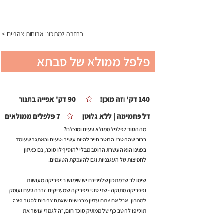
התפריט
< בחזרה למתכוני ארוחות צהריים
פלפל ממולא של סבתא
הלה
140 דק' וזה מוכן!
90 דק' אפייה בתנור
דל פחמימה | ללא גלוטן
7 פלפלים ממולאים
מה הסוד לפלפל ממולא טעים ומוצלח?
ברור שהרוטב! הרוטב חייב להיות עשיר וטעים והאתגר שעומד
בפנינו הוא העשרת הרוטב מבלי להוסיף לו סוכר, גם כאיזון
לחמיצות של העגבניות וגם להעמקת הטעמים.
שימו לב שבמתכון שלפניכם יש שימוש בפפריקה מעושנת
ופפריקה מתוקה - שני סוגי פפריקה שמעניקים הרבה טעם ועומק
למתכון. אבל אם אתם עדיין מרגישים שאתם צריכים לסגור פינה
תוסיפו לרוטב כף של ממתיק סוכר חום, זה לגמרי עושה את