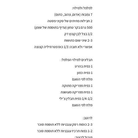
לפלפל ולמילוי:
7 גמבות (אדום, צהוב, כתום)
2 חבילות פתיתים של סקיני פסטה
500 גרם בקר טחון (עדיף בתוספת של שומן)
1/2 בצל לבן קצוץ דק
2-3 שיני שום כתושות
אפשרי ולא חובה: 1/3 כוס פטרוזיליה קצוצה
תבלינים למילוי הפלפל:
1 כפית בהרט
1 כפית כמון
מלח לפי הטעם
1 כפית פפריקה מתוקה
1 כפית פפריקה מעושנת
1/4-1/2 כפית תבלין צ'ילי
מלח לפי הטעם
לרוטב:
2-3 כוסות רסק עגבניות ללא תוספת סוכר
1-2 כפות תרכיז עגבניות ללא תוספת סוכר
תיבול לרוטב: