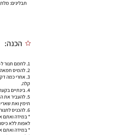
תבלינים: מלח,
הכנה:
1. לחמם תנור ל-180C.
2. להמיס חמאה בטאג'ין (או במחבת) ולטגן את הבצלים.
3. אחרי כמה ד
קלה.
4. בינתיים בקערה גדולה לטרוף ביחד ביצים, שמנת, תבלינים וגבינה (כוס וחצי).
5. להעביר את ה
תימין ואת שארי
6. להכניס לתנור לכ-35-40 דק' עד שמשחים מעט ומוכן.
* במידה ואתם או
לאפות ללא כיסוי
* במידה ואתם או