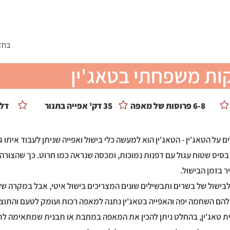
ומלצים
צור קשר
טיפים ממני
הסיפור שלי
< בח
ות משפחתי בטאג'ין
6-8 פרוסות של מאפה
35 דק' אפייה בתנור
דל 
ם על הטאג'ין - הטאג'ין הוא למעשה כלי בישול ואפייה שניתן לעבוד איתו ג
 בסיס שטוח עגול עם דפנות נמוכות, ומכסה שנראה כמו חרוט. כך שהצורה
 בזמן הבישול.
 לבישול של בשרים ותבשילים שונים המצריכים בישול איטי, אבל במקרה של
 להם השחמה יפה והאפייה בטאג'ין נתנה למאפה רכות ועומק לטעם והתו
ית טאג'ין, בהחלט ניתן להכין את המאפה במחבת או תבנית שמתאימה לתנ