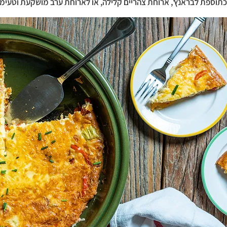
וספת לבראנץ', ארוחת צהריים קלילה, או לארוחת ערב מושקעת וטעימה