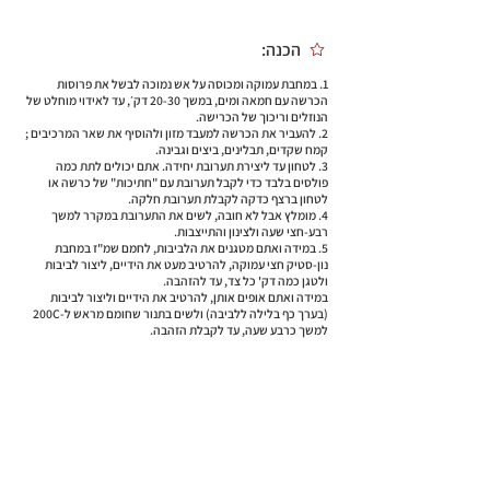
הכנה:
1. במחבת עמוקה ומכוסה על אש נמוכה לבשל את פרוסות
הכרשה עם חמאה ומים, במשך 20-30 דק׳, עד לאידוי מוחלט של
הנוזלים וריכוך של הכרישה.
2. להעביר את הכרשה למעבד מזון ולהוסיף את שאר המרכיבים ;
קמח שקדים, תבלינים, ביצים וגבינה.
3. לטחון עד ליצירת תערובת יחידה. אתם יכולים לתת כמה
פולסים בלבד כדי לקבל תערובת עם "חתיכות" של כרשה או
לטחון ברצף כדקה לקבלת תערובת חלקה.
4. מומלץ אבל לא חובה, לשים את התערובת במקרר למשך
רבע-חצי שעה ולצינון והתייצבות.
5. במידה ואתם מטגנים את הלביבות, לחמם שמ"ז במחבת
נון-סטיק חצי עמוקה, להרטיב מעט את הידיים, ליצור לביבות
ולטגן כמה דק' כל צד, עד להזהבה.
במידה ואתם אופים אותן, להרטיב את הידיים וליצור לביבות
(בערך כף בלילה ללביבה) ולשים בתנור שחומם מראש ל-200C
למשך כרבע שעה, עד לקבלת הזהבה.