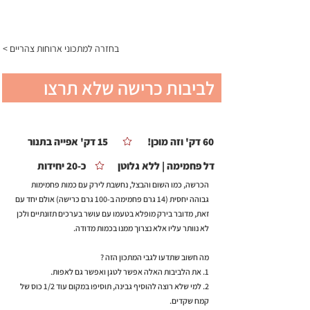
התפריט
< בחזרה למתכוני ארוחות צהריים
לביבות כרישה שלא תרצו
להפסיק לאכול
60 דק' וזה מוכן!
15 דק' אפייה בתנור
דל פחמימה | ללא גלוטן
כ-20 יחידות
הכרשה, כמו השום והבצל, נחשבת לירק עם כמות פחמימות
גבוהה יחסית (14 גרם פחמימה ב-100 גרם כרישה) אולם יחד עם
זאת, מדובר בירק מופלא בטעמו עם עושר בערכים תזונתיים ולכן
לא נוותר עליו אלא נצרוך ממנו בכמות מדודה.
מה חשוב שתדעו לגבי המתכון הזה ?
1. את הלביבות האלה אפשר לטגן ואפשר גם לאפות.
2. למי שלא רוצה להוסיף גבינה, תוסיפו במקום עוד 1/2 כוס של
קמח שקדים.