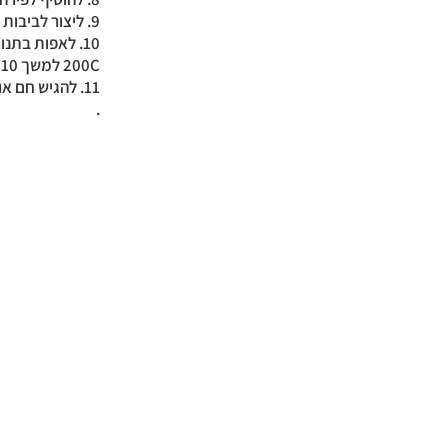
9. ליצור לביבות בעזרת הידיים (להרטיב מעט לפני), בערך 1 כף גדושה ללביבה.
200C למשך 10 דק׳ (להפוך אחרי 7 דק׳).
11. להגיש חם או חמים, אפשר ליד רוטב איולי ביתי, טחינה או שמנת חמוצה.
.