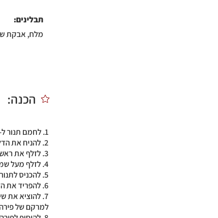
תבלינים:
מלח, אבקת שום
הכנה:
1. לחמם תנור ל-210C ולהכין תבנית עם נייר אפייה מעל.
2. להניח את הדלועים החצויים והבצל על תבנית האפייה.
3. לזלף את ראש השום במעט שמן זית ולעטוף היטב בנייר אלומיניום.
4. לזלף מעל שמן זית ולתבל בנדיבות.
5. להכניס לתנור לאפייה של 40-45 דק׳, עד להזהבה וריכוך של הירקות.
6. להפריד את הדלעת המרוככת מהקליפה, ולהעביר למעבד מזון.
7. להוציא את ש
למרקם של פירה. 
8. להוסיף לפירה ביצה וקמח שקדים ולערבב היטב לקבלת תערובת ללביבות.