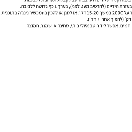
10. לאפות בתנור על 200C במשך 15-20 דק׳, או לטגן או להכין בnמכש