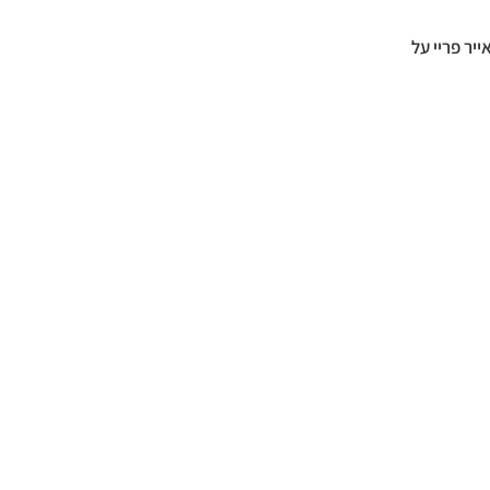
יר נינג׳ה בתוכנית אייר פריי על