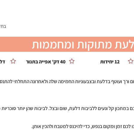
ומלצים
צור קשר
טיפים ממני
הסיפור שלי
< בח
לעת מתוקות ומחממות
12 יחידות
40 דק' אפייה בתנור
דל 
 ורך ועוטף בדלעת ובצבעוניות החמימה שלה ולאחרונה התחלתי להתנסו
במתכון קל ונעים ללביבות דלעת, שום ובצל. לביבות שהן יותר סוכריות 
ו לכם זמן ומקום בנפש, כדי להיכנס למטבח ולהכין אותן.