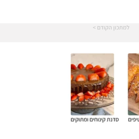
< למתכון הקודם