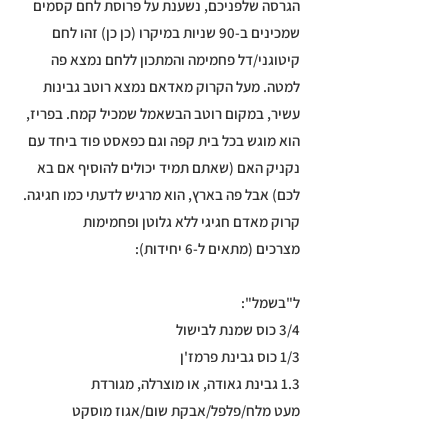
הגרסה שלפניכם, נשענת על פרוסת לחם קסמים
שמכינים ב-90 שניות במיקרו (כן כן) זהו לחם
קיטוגני/דל פחמימה והמתכון ללחם נמצא פה
למטה. מעל הקרוק מאדאם נמצא רוטב גבינות
עשיר, במקום רוטב הבשאמל שמכיל קמח. בפריז,
הוא מוגש בכל בית קפה וגם כפאסט פוד ביחד עם
נקניק האם (שאתם תמיד יכולים להוסיף אם בא
לכם) אבל פה בארץ, הוא מרגיש לדעתי כמו חגיגה.
קרוק מאדם חגיגי ללא גלוטן ופחמימות
מצרכים (מתאים ל-6 יחידות):
ל"בשמל":
3/4 כוס שמנת לבישול
1/3 כוס גבינת פרמז'ן
1.3 גבינת גאודה, או מוצרלה, מגורדת
מעט מלח/פלפל/אבקת שום/אגוז מוסקט