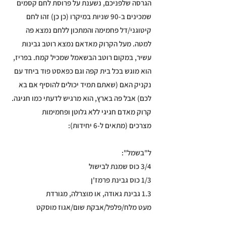
הגרסה שלפניכם, נשענת על פרוסת לחם קסמים
שמכינים ב-90 שניות במיקרו (כן כן) זהו לחם
קיטוגני/דל פחמימה והמתכון ללחם נמצא פה
למטה. מעל הקרוק מאדאם נמצא רוטב גבינות
עשיר, במקום רוטב הבשאמל שמכיל קמח. בפריז,
הוא מוגש בכל בית קפה וגם כפאסט פוד ביחד עם
נקניק האם (שאתם תמיד יכולים להוסיף אם בא
לכם) אבל פה בארץ, הוא מרגיש לדעתי כמו חגיגה.
קרוק מאדם חגיגי ללא גלוטן ופחמימות
מצרכים (מתאים ל-6 יחידות):
ל"בשמל":
3/4 כוס שמנת לבישול
1/3 כוס גבינת פרמז'ן
1.3 גבינת גאודה, או מוצרלה, מגורדת
מעט מלח/פלפל/אבקת שום/אגוז מוסקט