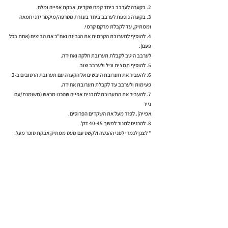
2. בקערה לערבב ביחד קמח שקדים, אבקת אפייה ומלח.
3. בקערה נוספת לערבב ביחד בעזרת מטרפה/מיקסר ידני חמאה
וממתיק, עד לקבלת מרקם קרמי.
4. להוסיף לתערובת הקרמית את הגבינה ואח"כ את הביצים (אחת בכל
פעם).
לערבב היטב לקבלת תערובת חלקה ואחידה.
5. להוסיף תמצית וניל ולערבב שוב.
6. להעביר את תערובת היבשים אל הקערה עם תערובת הרטובים ב-2
פעימות ולערבב עד לקבלת תערובת אחידה.
7. להעביר את התערובת לתבנית אפייה שהכנו מראש (משומנת/עם
נייר
אפייה). לפזר מעל את השקדים הפרוסים.
8. להכניס לתנור למשך 40-45 דק'.
* לצנן לגמרי לפני ההגשה ולקשט עם מעט ממתיק אבקת סוכר מעל.