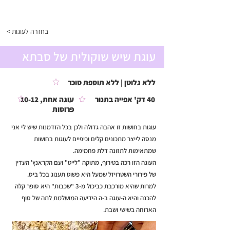
התפריט
< בחזרה לעוגות
עוגת שיש שוקולית של סבתא
ללא גלוטן | ללא תוספת סוכר
40 דק' אפייה בתנור
עוגה אחת, 10-12
פרוסות
עוגות בחושות זו אהבה גדולה ולכן בכל הזדמנות שיש לי אני
מנסה לייצר מתכונים קלים וכיפיים לעוגות בחושות
שמתאימות לתזונה דלת פחמימה.
העוגה הזו רכה בטירוף, מתוקה "לייט" ועם הקראנץ' העדין
של פירורי השטרויזל שמעל היא פשוט תענוג בכל ביס.
למרות שהיא מורכבת כביכול מ-3 "שכבות" היא סופר קלה
להכנה והיא ה-עוגה ב-ה הידיעה המושלמת לתה של סוף
הארוחה בשישי ושבת.