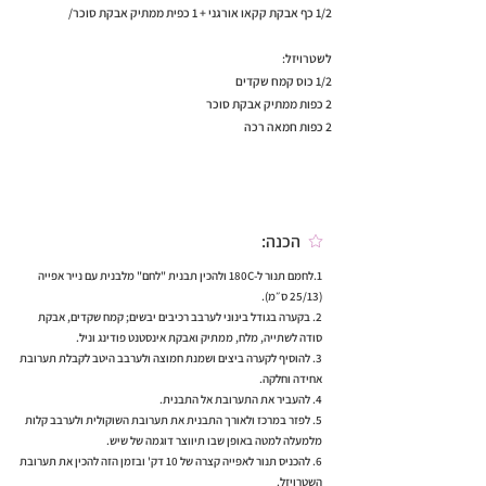
1/2 כף אבקת קקאו אורגני + 1 כפית ממתיק אבקת סוכר/
לשטרויזל:
1/2 כוס קמח שקדים
2 כפות ממתיק אבקת סוכר
2 כפות חמאה רכה
הכנה:
1.לחמם תנור ל-180C ולהכין תבנית "לחם" מלבנית עם נייר אפייה
(25/13 ס״מ).
2. בקערה בגודל בינוני לערבב רכיבים יבשים; קמח שקדים, אבקת
סודה לשתייה, מלח, ממתיק ואבקת אינסטנט פודינג וניל.
3. להוסיף לקערה ביצים ושמנת חמוצה ולערבב היטב לקבלת תערובת
אחידה וחלקה.
4. להעביר את התערובת אל התבנית.
5. לפזר במרכז ולאורך התבנית את תערובת השוקולית ולערבב קלות
מלמעלה למטה באופן שבו תיווצר דוגמה של שיש.
6. להכניס תנור לאפייה קצרה של 10 דק' ובזמן הזה להכין את תערובת
השטרויזל.