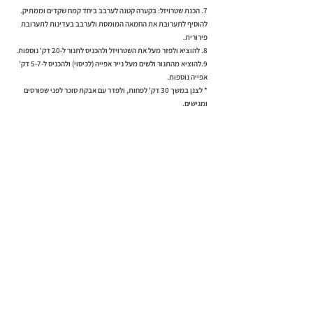
7. הכנת שטרויזל: בקערה קטנה לערבב ביחד קמח שקדים וממתיק.
להוסיף לתערובת את החמאה המומסת ולערבב בעדינות לתערובת
פירורית.
8. להוציא ולפזר מעל את השטרויזל ולהכניס לתנור ל-20 דק' נוספות.
9.להוציא מהתנור ולשים מעל נייר אפייה (לכיסוי) ולהכניס ל-5-7 דק'
אפייה נוספות.
* לצנן במשך 30 דק' לפחות, ולפדר עם אבקת סוכר לפני שפורסים
ומגישים.
למתכון הבא >
< למתכון הקודם