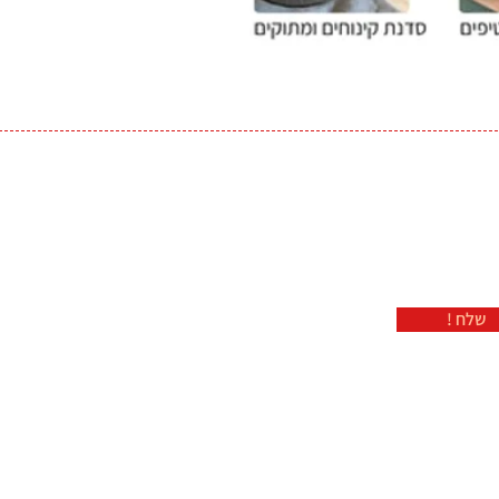
! שלח