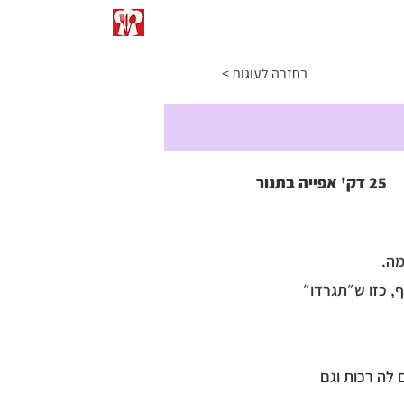
התפריט
כתבו עליי
המרות ומידות
< בחזרה לעוגות
25 דק' אפייה בתנור
, כזו ש״תגרדו״
ובאבקת חלבון, 2 רכיבים שנותנים לה רכות וגם