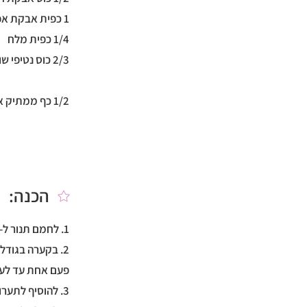
1 כפית אבקת אפייה
1/4 כפית מלח
2/3 כוס נטיפי שוקולד ללת״ס
1/2 כף ממתיק אבקת סוכר לקישוט
הכנה:
1. לחמם תנור ל-170C ולהכין תבנית לחם עם נייר אפייה מעל (גודל תבנית: 23/12 ס״מ) .
2. בקערה בגודל
פעם אחת עד לער
3. להוסיף לתערובת את קמח השקדים ואת אבקת החלבון והמלח ולערבב היטב.