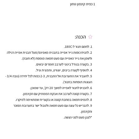
1 כפית קינמון טחון
הכנה:
1. לחמם תנור ל-180C.
2. להניח כוסות נייר אפייה בתבנית מאפינס/מעל תבנית אפייה רגילה
ולשמן את נייר האפייה עם מעט חמאה מומסת (לא חובה).
3. בקערה בגודל בינוני לערבב חומרים יבשים.
4. להוסיף לקערה ביצים, יוגורט, ותמצית וניל.
5. להעביר את התערובת אל התבנית, 2-3 כפות לכל יחידה (גובה 3/4 -
העוגות תופחות בתנור).
6. להכניס לתנור לאפייה למשך 20 דק', עד שמוכן.
7. בקערה קטנה לערבב את אבקת הממתיק עם הקינמון.
8. להמיס חמאה במחבת קטנה או בקערית שמתאימה למיקרו.
9. להבריש כל עוגה עם מעט חמאה ולטבול ישר בתערובת הסוכר
והקינמון.
*לצנן מעט לפני הגשה.