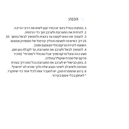
הכנה:
1. במחבת בגודל בינוני או בסיר קטן לשים את רכיבי הריבה.
2. להרתיח את התערובת ולערבב תוך כדי הרתחה.
3. להנמיך את האש לקטנה עד בינונית ולהמשיך לבשל במשך 20-
25 דק’ כשיש פה למעשה תהליך קירמול של הממתיק וצמצום
השמנת ליצירת מרקם נוזלי מצומצם וסמיך.
4. להמשיך לבשל ולערבב את התערובת, עד לקבלת גוון חום,
מעט כהה ובעל מרקם סמיך אבל גם נוזלי ו”ממרחי” (מזכיר
מרקם של ממרח שוקולד/נוטלה).
5. בזמן הבישול יש לערבב את התערובת בכל כמה דק’ בעזרת
מטרפה ולשים לב לשינוי הצבע שלה ולכך שהיא לא “תישרף”.
6. ברגע שהממרח מוכן, יש להעביר אותו לכלי אחר כדי שיתקרר.
* לאחסן בכלי אטום בקירור.