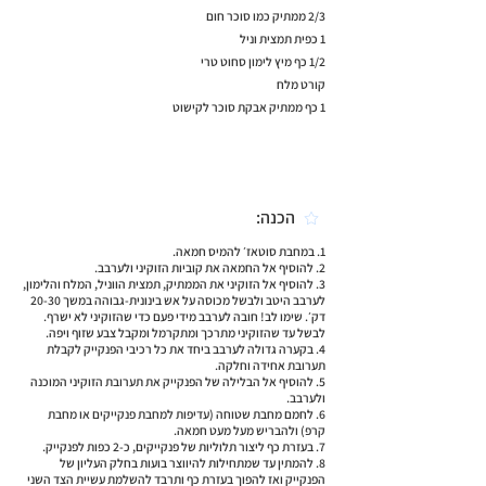
2/3 ממתיק כמו סוכר חום
1 כפית תמצית וניל
1/2 כף מיץ לימון סחוט טרי
קורט מלח
1 כף ממתיק אבקת סוכר לקישוט
הכנה:
1. במחבת סוטאז׳ להמיס חמאה.
2. להוסיף אל החמאה את קוביות הזוקיני ולערבב.
3. להוסיף אל הזוקיני את הממתיק, תמצית הווניל, המלח והלימון,
לערבב היטב ולבשל מכוסה על אש בינונית-גבוהה במשך 20-30
דק׳. שימו לב! חובה לערבב מידי פעם כדי שהזוקיני לא ישרף.
לבשל עד שהזוקיני מתרכך ומתקרמל ומקבל צבע שזוף ויפה.
4. בקערה גדולה לערבב ביחד את כל רכיבי הפנקייק לקבלת
תערובת אחידה וחלקה.
5. להוסיף אל הבלילה של הפנקייק את תערובת הזוקיני המוכנה
ולערבב.
6. לחמם מחבת שטוחה (עדיפות למחבת פנקייקים או מחבת
קרפ) ולהבריש מעל מעט חמאה.
7. בעזרת כף ליצור תלוליות של פנקייקים, כ-2 כפות לפנקייק.
8. להמתין עד שמתחילות להיווצר בועות בחלק העליון של
הפנקייק ואז להפוך בעזרת כף ותרבד להשלמת עשיית הצד השני