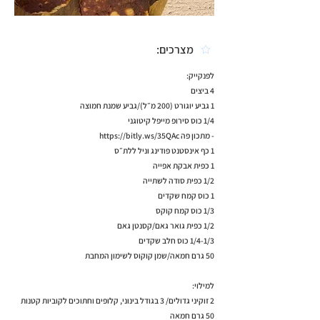
מצרכים:
לפנקייק:
4 ביצים
1 גביע יוגורט (200 מ״ל)/גביע שמנת חמוצה
1/4 כוס סירופ מייפל קיטוגני
- מתכון פה
https://bitly.ws/35QAc
1 כף אינסטנט פודינג וניל ללת״ס
1 כפית אבקת אפייה
1/2 כפית סודה לשתייה
1 כוס קמח שקדים
1/3 כוס קמח קוקס
1/2 כפית גואר גאם/קסנטן גאם
1/4-1/3 כוס חלב שקדים
50 גרם חמאה/שמן קוקוס לשימון המחבת
למילוי:
2 זוקיני גדולים/ 3 בגודל בינוני, קלופים וחתוכים לקוביות קטנות
50 גרם חמאה