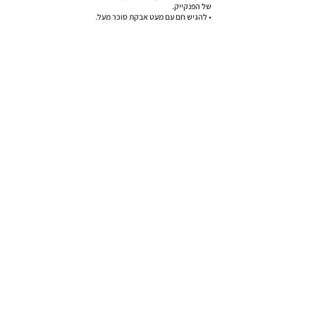
של הפנקייק.
• להגיש חם עם מעט אבקת סוכר מעל.
למתכון הבא >
< למתכון הקודם