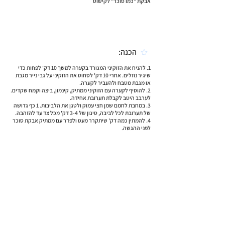
אבקת "כמו סוכר" לקישוט
הכנה:
1. להניח את הזוקיני המגורד בקערה למשך 10 דק' לפחות כדי
שיגיר נוזלים. אחרי 10 דק' לסחוט את הזוקיני על גבי נייר מגבת
או מגבת מטבח ולהעביר לקערה.
2. להוסיף לקערה עם הזוקיני ממתיק, קינמון, ביצה וקמח שקדים.
לערבב היטב לקבלת תערובת אחידה.
3. במחבת לחמם שמן חצי עמוק ולטגן את הלביבות. 1 כף גדושה
של תערובת לכל לביבה, טיגון של 3-4 דק' מכל צד עד להזהבה.
4. להמתין כמה דק' שיתקרר מעט ולפדר עם ממתיק אבקת סוכר
לפני ההגשה.