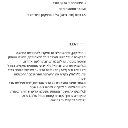
3 כפות ממתיק אבקת סוכר
50 גרם חמאה מומסת
1.5 כפות (חופן גדוש) של אגוזי פקאן קצוצים גס
הכנה:
1.בכלי קטן, שמתאים לגז או למיקרו, להמיס את החמאה.
2.בקערה בגודל בינוני לערבב ביחד חמאת שקד, טחינה, ממתיק
וחמאה מומסת, עד לקבלת תערובת חלקה ואחידה.
3.להעביר את התערובת אל כלי ריבועי שמתאים למקפיא, בגודל
של 12/12 ס״מ (להכין מראש את הכלי עם נייר אפייה מעל, בכדי
שתוכלו לחלץ בקלות את התערובת אחרי שלב ההתמצקות
שלה).
4.אחרי מזיגת התערובת אל הכלי שהכנתם, לפזר מעל את שברי
האגוזים ולהכניס למקפיא לפחות ל-2-3 שעות.
5.להוציא את משטח הממתק שקיבלנו אל קרש חיתוך ובעזרת
סכין חדה לחתוך לקוביות קטנות בגודל של 1/1 ס״מ.
*לשמור במקפיא עד להגשה.