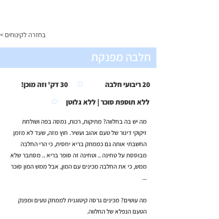
התפריט
< בחזרה לקינוחים
חלבה מפנקת
20 ריבועי חלבה
30 דק' וזה מוכן!
ללא תוספת סוכר | ללא גלוטן
מה יש בה בחלווה? מתיקות, רכות, נמסה בפה ושולחת
זיקוקי דינור של טעם אהוב ועשיר. חוץ מזה, שעד לא מזמן
החשבתי אותה גם כממתק בריא יחסית, כי הרי החלבה
מבוססת על טחינה .. וטחינה זה סופר בריא .. מסתבר שלא
ממש, כי את החלבה מכינים עם המון, אבל ממש המון סוכר
...
מה עושים? מכינים גרסה קיטוגנית לממתק טעים ומפנק
הטעם הנפלא של החלווה.