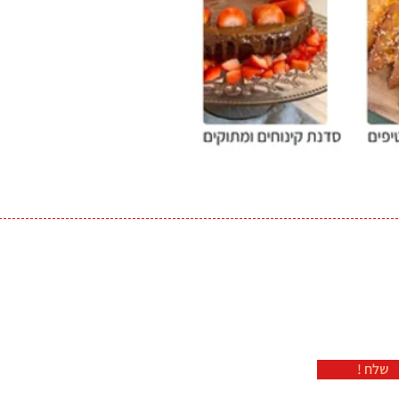
! שלח