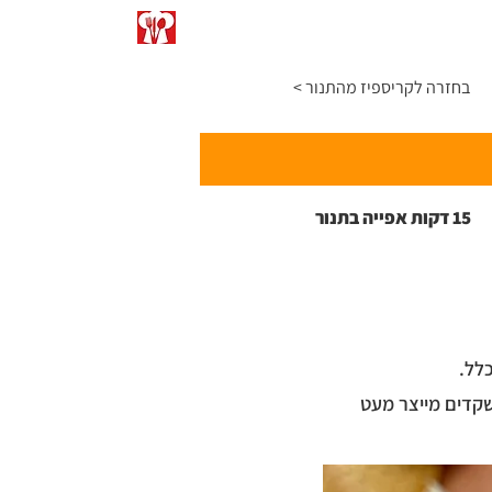
התפריט
כתבו עליי
המרות ומידות
< בחזרה לקריספיז מהתנור
15 דקות אפייה בתנור
לל.
שקדים מייצר מעט