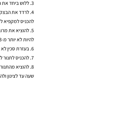
3. ללוש ביחד את רכיבי הבצק ליצירת כדור בצק.
4. לרדד את הבצק בין 2 ניירות אפייה ולעצב לצורה של מרובע “שמנמן”.
להכניס למקפיא ל-5-10 דק’.
5. להוציא את מר
להיות לא יותר מ-2-3 מ”מ).
6. בעזרת סכין לא משוננת או גלגלת לחיתוך פיצה לסמן מרובעים לחיתוך הקרקרים.
7. להכניס לתנור לאפייה של 15 דק׳.
8. להוציא מהתנור
שעה עד לצינון ולה