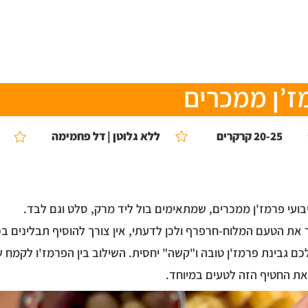
ומלצים
צור קשר
טיפים ממני
הסיפור שלי
ז’ן ממכרים
20-25 קרקרים
ללא גלוטן | דל פחמימה
ועי פרמז'ן ממכרים, שמתאימים בול ליד מרק, סלט וגם לבד.
 את הטעם המלוח-חרפרף ולכן לדעתי, אין צורך להוסיף תבלינים בכ
ם גבינת פרמז'ן טובה ו"קשה" יחסית. השילוב בין הפרמז'ו לקמח 
את החטיף הזה לטעים במיוחד.