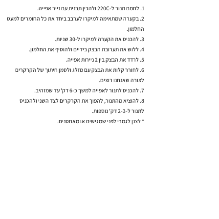
1. לחמם תנור ל-220C ולהכין תבנית עם נייר אפייה.
2. בקערה שמתאימה למיקרו לערבב ביחד את כל החומרים למעט
החלמון.
3. להכניס את הקערה למיקרו ל-30 שניות.
4. ללוש את תערובת הבצק בידיים ולהוסיף את החלמון.
5. לרדד את הבצק בין 2 ניירות אפייה.
6. לחורר קלות את הבצק עם מזלג ולסמן חיתוך של הקרקרים
לצורה שאנחנו רוצים.
7. להכניס לתנור לאפייה למשך כ-6 דק' עד שמזהיב.
8. להוציא מהתנור, להפוך את הקרקרים לצד השני ולהכניס
לתנור ל-2-3 דק' נוספות.
* לצנן לגמרי לפני שמגישים או מאחסנים.
למתכון הבא >
< למתכון הקודם