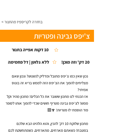
התפריט
< בחזרה לקריספיז מהתנור
צ'יפס גבינה ופטריות
10 דקות אפייה בתנור
20 דק' וזה מוכן!
ללא גלוטן | דל פחמימה
נכון שאין כמו צ׳יפס מתובל ומדליק לנשנוש? ונכון שאם
מצליחים להפוך את הצ׳יפס הזה לממש בריא זה בונוס
אמיתי?
אז הכנתי לנו מתכון ששובר את כל הכלים! מתכון מהיר וקל
ממש! לצ׳יפס גבינה מטריף חושים שכדי להפוך אותו לסופר
פוד הוספתי לו פטריות! 🍄‍🟫
מתכון שלוקח 10 דק׳ להכין, והוא הלהיט הבא שלכם
במטבח! כשאתם מארחים, מתארחים, כשמתחשקת לכם