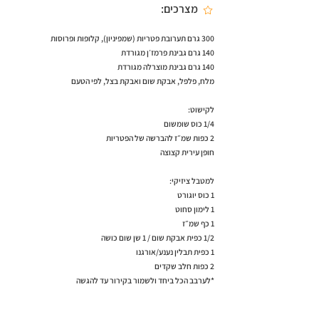
מצרכים:
300 גרם תערובת פטריות (שמפיניון), קלופות ופרוסות
140 גרם גבינת פרמז׳ן מגורדת
140 גרם גבינת מוצרלה מגורדת
מלח, פלפל, אבקת שום ואבקת בצל, לפי הטעם
לקישוט:
1/4 כוס שומשום
2 כפות שמ״ז להברשה של הפטריות
חופן עירית קצוצה
למטבל ציזיקי:
1 כוס יוגורט
1 לימון סחוט
1 כף שמ״ז
1/2 כפית אבקת שום / 1 שן שום כושה
1 כפית תבלין נענע/אורגנו
2 כפות חלב שקדים
*לערבב הכל ביחד ולשמור בקירור עד להגשה