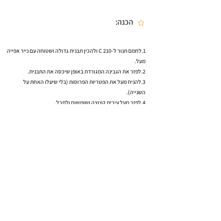
הכנה:
1.לחמם תנור ל-210 C ולהכין תבנית גדולה ושטוחה עם נייר אפייה
מעל.
2.לפזר את הגבינה המגורדת באופן שיכסה את התבנית.
3.להניח מעל את הפטריות הפרוסות (בלי שיעלו האחת על
השנייה).
4.לפזר מעל עירית קצוצה ושומשום ולתבל.
5.להכניס לתנור לאפייה של 8-10 דק׳, עד לקבלת הזהבה בקצוות
של משטח הגבינה.
6.להסיר מהתבנית במהירות כדי שהגבינה לא תישרף ולהניח
לצינון מעל לרשת (במידת הצורך ניתן להפוך את המשטח אל הצד
השני ולהכניס לתנור ל-3 דק׳, עד לקבלת הזהבה).
7.להבריש את הפטריות עם מעט שמ״ז.
8.לחתוך או לבצוע בידיים ולהגיש.
למתכון הבא >
< למתכון הקודם