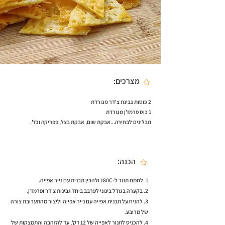
מצרכים:
2 כוסות גבינת צ'דר מגורדת
1 כוס פרמז'ן מגורדת
תבלינים לבחירה...אבקת שום, אבקת בצל, פפריקה וכד'.
הכנה:
1. לחמם תנור ל-180C ולהכין תבנית עם נייר אפייה.
2. בקערה בגודל בינוני לערבב ביחד גבינות צ׳דר ופרמז׳ן.
3. להניח על תבנית אפייה עם נייר אפייה וליצור מהתערובת צורה
של מרובע.
4. להכניס לתנור לאפייה של 12 דק', עד להזהבה והתמצקות של